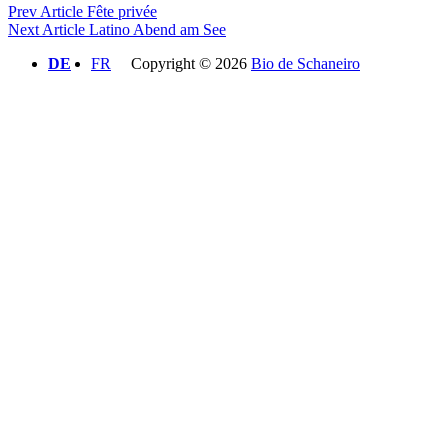
Beitragsnavigation
Previous
Prev Article
Fête privée
Post
Next
Next Article
Latino Abend am See
Post
DE
FR
Copyright © 2026
Bio de Schaneiro
Scroll
Scroll
Up
Up