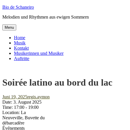
Skip
Bio de Schaneiro
to
Melodien und Rhythmen aus ewigen Sommern
content
Menu
Home
Musik
Kontakt
Musikerinnen und Musiker
Auftritte
Soirée latino au bord du lac
Posted-
By
Byline
Juni 19, 2025
regis.aymon
on
line
Date:
3. August 2025
Time:
17:00 - 19:00
Location:
La
Neuveville, Buvette du
débarcadère
Événements