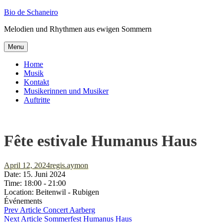
Skip
Bio de Schaneiro
to
Melodien und Rhythmen aus ewigen Sommern
content
Menu
Home
Musik
Kontakt
Musikerinnen und Musiker
Auftritte
Fête estivale Humanus Haus
Posted-
By
Byline
April 12, 2024
regis.aymon
on
line
Date:
15. Juni 2024
Time:
18:00 - 21:00
Location:
Beitenwil - Rubigen
Événements
Beitragsnavigation
Previous
Prev Article
Concert Aarberg
Post
Next
Next Article
Sommerfest Humanus Haus