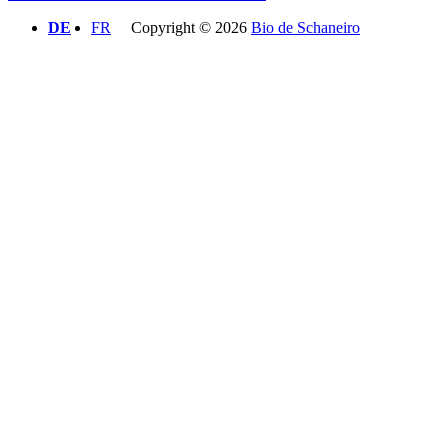
Post
DE
FR
Copyright © 2026
Bio de Schaneiro
Scroll
Scroll
Up
Up