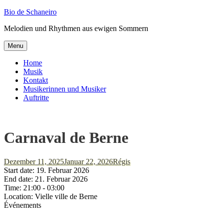
Skip
Bio de Schaneiro
to
Melodien und Rhythmen aus ewigen Sommern
content
Menu
Home
Musik
Kontakt
Musikerinnen und Musiker
Auftritte
Carnaval de Berne
Posted-
By
Byline
Dezember 11, 2025
Januar 22, 2026
Régis
on
line
Start date:
19. Februar 2026
End date:
21. Februar 2026
Time:
21:00 - 03:00
Location:
Vielle ville de Berne
Événements