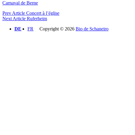
Carnaval de Berne
Beitragsnavigation
Previous
Prev Article
Concert à l’église
Post
Next
Next Article
Ruferheim
Post
DE
FR
Copyright © 2026
Bio de Schaneiro
Scroll
Scroll
Up
Up